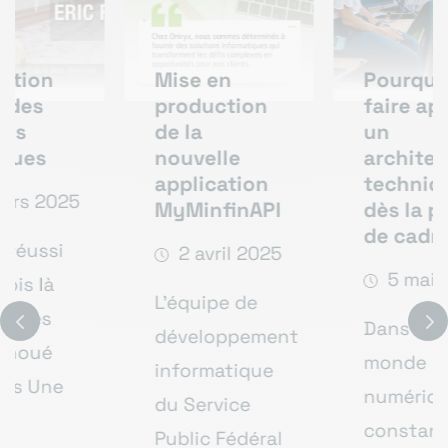
Mise en
Pourquoi
production
faire appel à
de la
un
nouvelle
architecte
application
technique
MyMinfinAPI
dès la phase
de cadrage ?
2 avril 2025
5 mai 2025
L'équipe de
Dans un
développement
monde
informatique
numérique en
du Service
constante
Public Fédéral